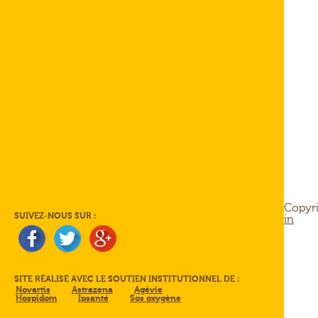
Copyri
SUIVEZ-NOUS SUR :
in
SITE RÉALISÉ AVEC LE SOUTIEN INSTITUTIONNEL DE :
Novartis
Astrazena
Agévie
Hospidom
Ipsanté
Sos oxygène